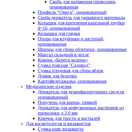
Скоба для натяжения проволоки,
оцинкованная
Профиль "Омега", оцинкованный
Скоба-держатель для укрывного материала
Колышек для крепления капельной трубки
d=16, оцинкованный
Колышки для грядки
Опора для клубники и растений,
оцинкованная
Щипцы для сбора облепихи, оцинкованные
Мангал складной в чехле
Коврик «Береги колени»
Сумка поясная "Садовод"
Сумка плодовая для сбора яблок
Домик для белочки
Картофелесажалка, оцинкованная
Медицинские изделия
Держатель для дезинфицирующих средств,
оцинкованный
Поручень для ванны, прямой
Держатель для инфузионных растворов из
проволоки д-3,0 мм
Крючок для трости и костылей
Для косметологов и визажистов
Сумка-пояс визажиста