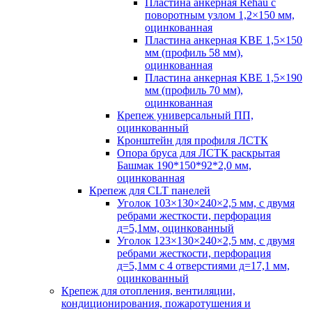
Пластина анкерная Rehau c
поворотным узлом 1,2×150 мм,
оцинкованная
Пластина анкерная KBE 1,5×150
мм (профиль 58 мм),
оцинкованная
Пластина анкерная KBE 1,5×190
мм (профиль 70 мм),
оцинкованная
Крепеж универсальный ПП,
оцинкованный
Кронштейн для профиля ЛСТК
Опора бруса для ЛСТК раскрытая
Башмак 190*150*92*2,0 мм,
оцинкованная
Крепеж для CLT панелей
Уголок 103×130×240×2,5 мм, с двумя
ребрами жесткости, перфорация
д=5,1мм, оцинкованный
Уголок 123×130×240×2,5 мм, с двумя
ребрами жесткости, перфорация
д=5,1мм с 4 отверстиями д=17,1 мм,
оцинкованный
Крепеж для отопления, вентиляции,
кондиционирования, пожаротушения и