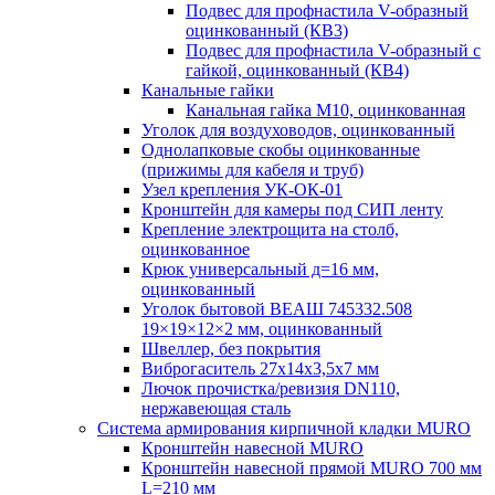
Подвес для профнастила V-образный
оцинкованный (КВ3)
Подвес для профнастила V-образный с
гайкой, оцинкованный (КВ4)
Канальные гайки
Канальная гайка М10, оцинкованная
Уголок для воздуховодов, оцинкованный
Однолапковые скобы оцинкованные
(прижимы для кабеля и труб)
Узел крепления УК-ОК-01
Кронштейн для камеры под СИП ленту
Крепление электрощита на столб,
оцинкованное
Крюк универсальный д=16 мм,
оцинкованный
Уголок бытовой ВЕАШ 745332.508
19×19×12×2 мм, оцинкованный
Швеллер, без покрытия
Виброгаситель 27х14х3,5х7 мм
Лючок прочистка/ревизия DN110,
нержавеющая сталь
Система армирования кирпичной кладки MURO
Кронштейн навесной MURO
Кронштейн навесной прямой MURO 700 мм
L=210 мм