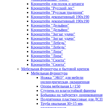
Кронштейн для полок и штанги
Кронштейн "Русский лес"
Кронштейн "Русская традиция"
Кронштейн декоративный 190х190
Кронштейн декоративный 190х190
Кронштейн "Дельфин"
Кронштейн "Дельфин"
Кронштейн "Зигзаг удачи"
Кронштейн "Зигзаг удачи"
Кронштейн "Лебедь"
Кронштейн "Лебедь"
Кронштейн "Лира"
Кронштейн "Лира"
Кронштейн "Сюита"
Кронштейн "Сюита"
Мебельная фурнитура и бытовой крепеж
Мебельная фурнитура
Ножка "ЭКО" для мебели
цилиндрическая, окрашенная
Опора мебельная L=150
Ступень из влагостойкой фанеры
Бобышка на табуретку, оцинкованная
Подпятники пластмассовые для ДСП
Труба овальная 30×15 мм,
хромированная