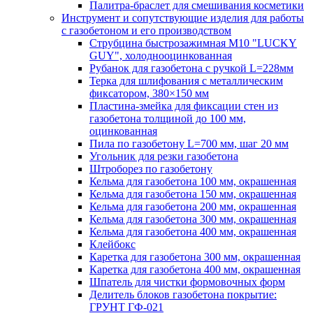
Палитра-браслет для смешивания косметики
Инструмент и сопутствующие изделия для работы
с газобетоном и его производством
Струбцина быстрозажимная М10 "LUCKY
GUY", холоднооцинкованная
Рубанок для газобетона с ручкой L=228мм
Терка для шлифования с металлическим
фиксатором, 380×150 мм
Пластина-змейка для фиксации стен из
газобетона толщиной до 100 мм,
оцинкованная
Пила по газобетону L=700 мм, шаг 20 мм
Угольник для резки газобетона
Штроборез по газобетону
Кельма для газобетона 100 мм, окрашенная
Кельма для газобетона 150 мм, окрашенная
Кельма для газобетона 200 мм, окрашенная
Кельма для газобетона 300 мм, окрашенная
Кельма для газобетона 400 мм, окрашенная
Клейбокс
Каретка для газобетона 300 мм, окрашенная
Каретка для газобетона 400 мм, окрашенная
Шпатель для чистки формовочных форм
Делитель блоков газобетона покрытие:
ГРУНТ ГФ-021