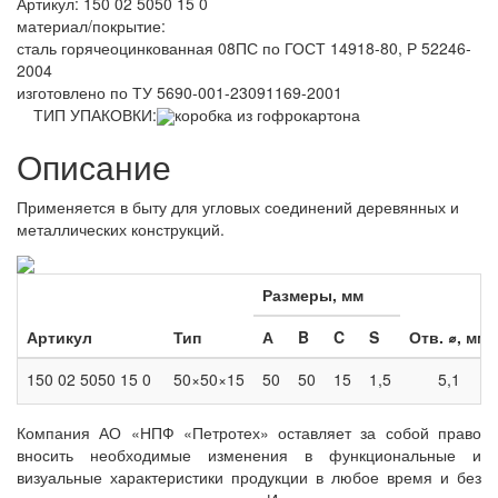
Артикул: 150 02 5050 15 0
материал/покрытие:
сталь горячеоцинкованная 08ПС по ГОСТ 14918-80, Р 52246-
2004
изготовлено по ТУ 5690-001-23091169-2001
ТИП УПАКОВКИ:
коробка из гофрокартона
Описание
Применяется в быту для угловых соединений деревянных и
металлических конструкций.
Размеры, мм
Артикул
Тип
А
B
C
S
Отв.
⌀
, мм
150 02 5050 15 0
50×50×15
50
50
15
1,5
5,1
Компания АО «НПФ «Петротех» оставляет за собой право
вносить необходимые изменения в функциональные и
визуальные характеристики продукции в любое время и без