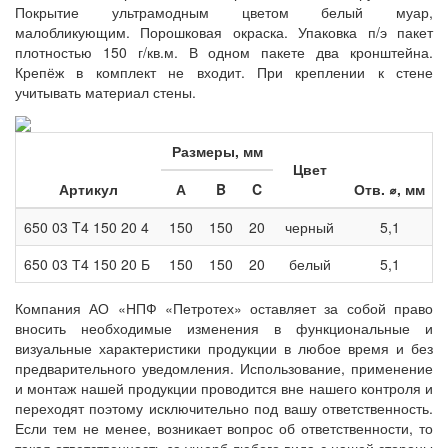
Покрытие ультрамодным цветом белый муар,
малобликующим. Порошковая окраска. Упаковка п/э пакет
плотностью 150 г/кв.м. В одном пакете два кронштейна.
Крепёж в комплект не входит. При креплении к стене
учитывать материал стены.
Размеры, мм
Цвет
Артикул
А
B
C
Отв.
⌀
, мм
650 03 T4 150 20 4
150
150
20
черный
5,1
650 03 Т4 150 20 Б
150
150
20
белый
5,1
Компания АО «НПФ «Петротех» оставляет за собой право
вносить необходимые изменения в функциональные и
визуальные характеристики продукции в любое время и без
предварительного уведомления. Использование, применение
и монтаж нашей продукции проводится вне нашего контроля и
переходят поэтому исключительно под вашу ответственность.
Если тем не менее, возникает вопрос об ответственности, то