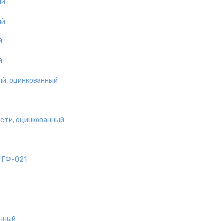
ый
ый
й
й
ый, оцинкованный
ости, оцинкованный
Т ГФ-021
анный