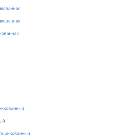
нкованная
нкованная
кованная
цинкованный
ный
 оцинкованный