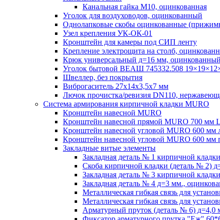
Канальная гайка М10, оцинкованная
Уголок для воздуховодов, оцинкованный
Однолапковые скобы оцинкованные (прижимы 
Узел крепления УК-ОК-01
Кронштейн для камеры под СИП ленту
Крепление электрощита на столб, оцинкованн
Крюк универсальный д=16 мм, оцинкованны
Уголок бытовой ВЕАШ 745332.508 19×19×12
Швеллер, без покрытия
Виброгаситель 27х14х3,5х7 мм
Лючок прочистка/ревизия DN110, нержавеюща
Система армирования кирпичной кладки MURO
Кронштейн навесной MURO
Кронштейн навесной прямой MURO 700 мм 
Кронштейн навесной угловой MURO 600 мм 
Кронштейн навесной угловой MURO 600 мм 
Закладные витые элементы
Закладная деталь № 1 кирпичной кладк
Скоба кирпичной кладки (деталь № 2) д
Закладная деталь № 3 кирпичной кладки
Закладная деталь № 4 д=3 мм., оцинков
Металлическая гибкая связь для устано
Металлическая гибкая связь для установ
Арматурный пруток (деталь № 6) д=4,0
Фиксатор арматурного прутка "Еж" 60*