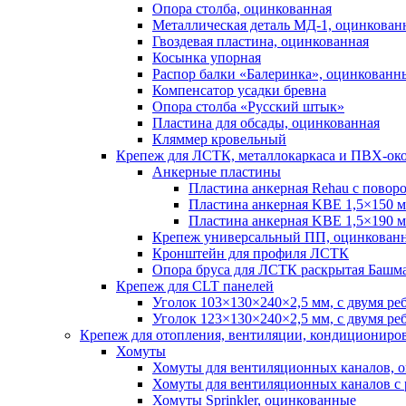
Опора столба, оцинкованная
Металлическая деталь МД-1, оцинкован
Гвоздевая пластина, оцинкованная
Косынка упорная
Распор балки «Балеринка», оцинкованн
Компенсатор усадки бревна
Опора столба «Русский штык»
Пластина для обсады, оцинкованная
Кляммер кровельный
Крепеж для ЛСТК, металлокаркаса и ПВХ-ок
Анкерные пластины
Пластина анкерная Rehau c повор
Пластина анкерная KBE 1,5×150 м
Пластина анкерная KBE 1,5×190 м
Крепеж универсальный ПП, оцинкован
Кронштейн для профиля ЛСТК
Опора бруса для ЛСТК раскрытая Башма
Крепеж для CLT панелей
Уголок 103×130×240×2,5 мм, с двумя р
Уголок 123×130×240×2,5 мм, с двумя ре
Крепеж для отопления, вентиляции, кондиционир
Хомуты
Хомуты для вентиляционных каналов, 
Хомуты для вентиляционных каналов с 
Хомуты Sprinkler, оцинкованные