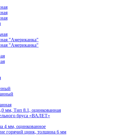
нная
нная
нная
и
ьная
нная "Американка"
нная "Американка"
ная
ная
я
анный
ванный
анная
0 мм, Тип 8.1, оцинкованная
тельного бруса «ВАЛЕТ»
а 4 мм, оцинкованное
ие горячий цинк, толщина 6 мм