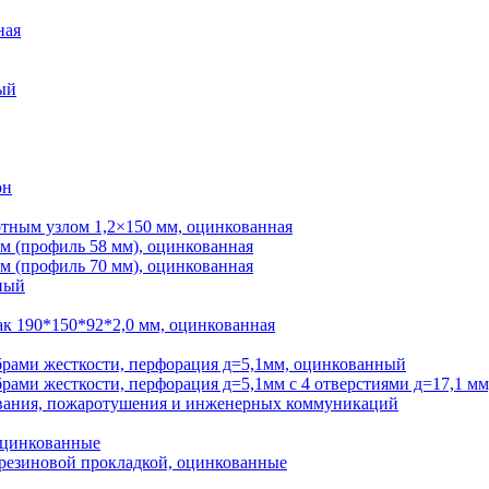
ная
ый
он
отным узлом 1,2×150 мм, оцинкованная
м (профиль 58 мм), оцинкованная
м (профиль 70 мм), оцинкованная
ный
к 190*150*92*2,0 мм, оцинкованная
ебрами жесткости, перфорация д=5,1мм, оцинкованный
брами жесткости, перфорация д=5,1мм с 4 отверстиями д=17,1 м
ования, пожаротушения и инженерных коммуникаций
оцинкованные
резиновой прокладкой, оцинкованные