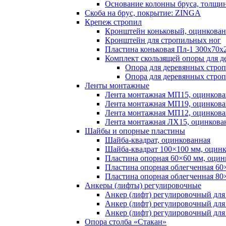
Основание колонны бруса, толщин
Скоба на брус, покрытие: ZINGA
Крепеж стропил
Кронштейн коньковый, оцинкова
Кронштейн для стропильных ног
Пластина коньковая Пл-1 300х70х
Комплект скользящей опоры для д
Опора для деревянных строп
Опора для деревянных строп
Ленты монтажные
Лента монтажная МП15, оцинкова
Лента монтажная МП19, оцинкова
Лента монтажная МП12, оцинкова
Лента монтажная ЛХ15, оцинкова
Шайбы и опорные пластины
Шайба-квадрат, оцинкованная
Шайба-квадрат 100×100 мм, оцин
Пластина опорная 60×60 мм, оцин
Пластина опорная облегченная 60
Пластина опорная облегченная 80
Анкеры (лифты) регулировочные
Анкер (лифт) регулировочный для
Анкер (лифт) регулировочный для
Анкер (лифт) регулировочный для
Опора столба «Стакан»