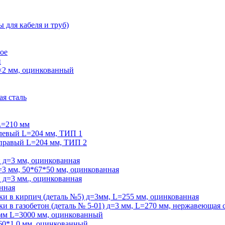
для кабеля и труб)
ое
й
×2 мм, оцинкованный
я сталь
L=210 мм
левый L=204 мм, ТИП 1
правый L=204 мм, ТИП 2
и д=3 мм, оцинкованная
=3 мм, 50*67*50 мм, оцинкованная
 д=3 мм., оцинкованная
анная
вки в кирпич (деталь №5) д=3мм, L=255 мм, оцинкованная
ки в газобетон (деталь № 5-01) д=3 мм, L=270 мм, нержавеющая 
 мм L=3000 мм, оцинкованный
60*1,0 мм, оцинкованный