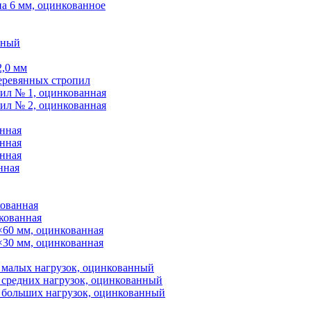
а 6 мм, оцинкованное
нный
2,0 мм
еревянных стропил
ил № 1, оцинкованная
ил № 2, оцинкованная
нная
нная
нная
нная
кованная
кованная
×60 мм, оцинкованная
×30 мм, оцинкованная
 малых нагрузок, оцинкованный
 средних нагрузок, оцинкованный
 больших нагрузок, оцинкованный