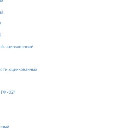
ый
ый
й
й
ый, оцинкованный
ости, оцинкованный
Т ГФ-021
анный