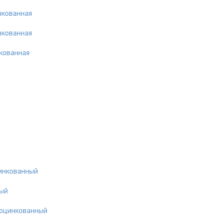
нкованная
нкованная
кованная
цинкованный
ный
 оцинкованный