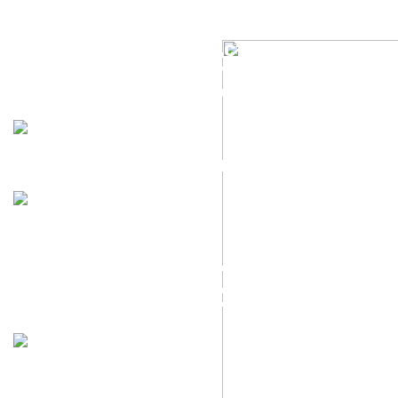
ТЕХНИЧЕСКОЕ РУКОВОДСТВО ПО
ПРИМЕНЕНИЮ И ЭКСПЛУАТАЦИИ
СИСТЕМЫ СКРЫТОГО КРЕПЕЖА "ВАЛЕТ"
PDF-документ
2D МОДЕЛИ ДЛЯ ПРОЕКТИРОВАНИЯ
RAR-документ
ТЕХНИЧЕСКОЕ РУКОВОДСТВО "СИСТЕМЫ
ОТОПЛЕНИЯ, ВЕНТИЛЯЦИИ И
КОНДИЦИОНИРОВАНИЯ"
PDF-документ
КАТАЛОГ "ДЕКОРАТИВНЫЕ КРОНШТЕЙНЫ